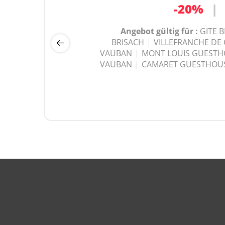
-20%
-25%
|
|
Angebot gültig für :
Angebot gültig für :
GITE 
GITE 
BRISACH
BRISACH
|
|
VILLEFRANCHE DE
VILLEFRANCHE DE
VAUBAN
VAUBAN
|
|
MONT LOUIS GUESTH
MONT LOUIS GUESTH
VAUBAN
VAUBAN
|
|
CAMARET GUESTHOUS
CAMARET GUESTHOUS