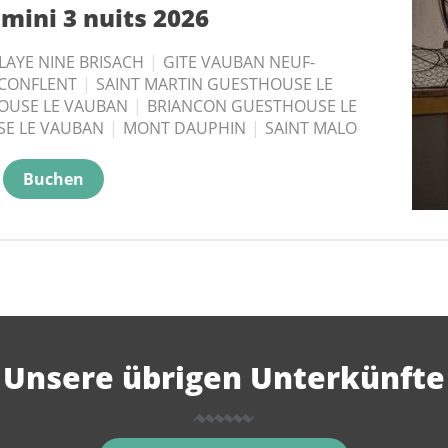
mini 3 nuits 2026
mini 5 nuits 2026
BLAYE NINE BRISACH
BLAYE NINE BRISACH
|
|
GITE VAUBAN NEUF-
GITE VAUBAN NEUF-
 CONFLENT
 CONFLENT
|
|
SAINT MARTIN GUESTHOUSE LE
SAINT MARTIN GUESTHOUSE LE
OUSE LE VAUBAN
OUSE LE VAUBAN
|
|
BRIANCON GUESTHOUSE LE
BRIANCON GUESTHOUSE LE
E LE VAUBAN
E LE VAUBAN
|
|
MONT DAUPHIN
MONT DAUPHIN
|
|
SAINT MALO
SAINT MALO
Buchen
Buchen
Unsere übrigen Unterkünfte