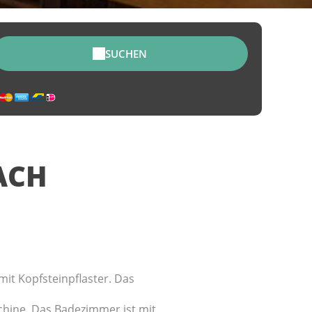
SUCHEN
ACH
it Kopfsteinpflaster. Das
chine. Das Badezimmer ist mit