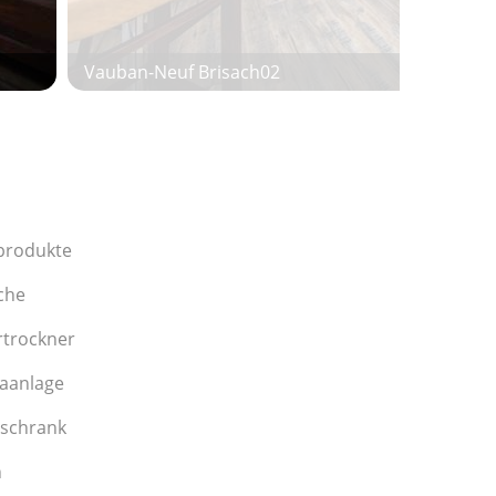
Vauban-Neuf Brisach02
produkte
che
trockner
aanlage
lschrank
n