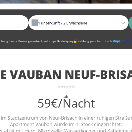
1
unterkunft /
2
Erwachsene
hung, beste Preise garantiert, sofortige Bestätigung
Zahlung gesichert durch
TE VAUBAN NEUF-BRIS
ab
59€/Nacht
im Stadtzentrum von Neuf-Brisach in einer ruhigen Straße m
Apartment Vauban wurde im 1. Stock eingerichtet.
estattet mit Herd, Mikrowelle, Wasserkocher und Kaffeemas