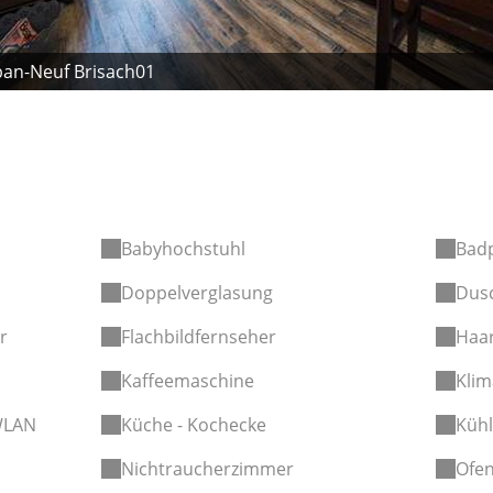
an-Neuf Brisach01
Babyhochstuhl
Bad
Doppelverglasung
Dus
r
Flachbildfernseher
Haar
Kaffeemaschine
Klim
WLAN
Küche - Kochecke
Küh
Nichtraucherzimmer
Ofe