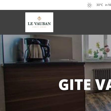
30°C
in 
GITE 