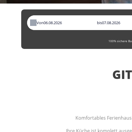
Von
bis
100% sichere Buc
GI
Komfortables Ferienhaus 
Ihre Küche ist komplett ausg