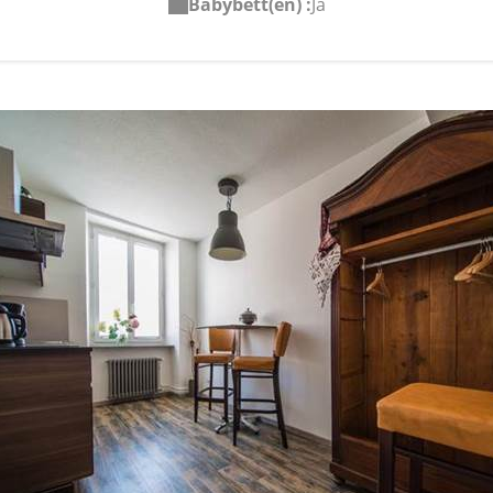
Babybett(en) :
Ja