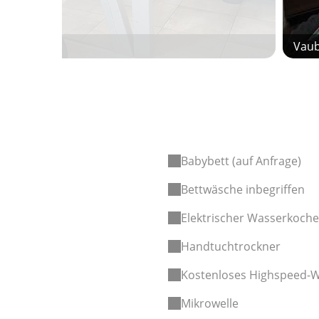
Vaub
Babybett (auf Anfrage)
Bettwäsche inbegriffen
Elektrischer Wasserkoche
Handtuchtrockner
Kostenloses Highspeed-
Mikrowelle