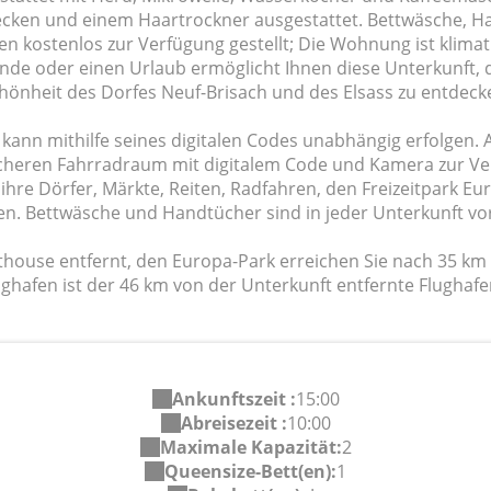
cken und einem Haartrockner ausgestattet. Bettwäsche, H
n kostenlos zur Verfügung gestellt; Die Wohnung ist klimati
nde oder einen Urlaub ermöglicht Ihnen diese Unterkunft,
hönheit des Dorfes Neuf-Brisach und des Elsass zu entdeck
ann mithilfe seines digitalen Codes unabhängig erfolgen. A
icheren Fahrradraum mit digitalem Code und Kamera zur Ve
 ihre Dörfer, Märkte, Reiten, Radfahren, den Freizeitpark E
ten. Bettwäsche und Handtücher sind in jeder Unterkunft v
house entfernt, den Europa-Park erreichen Sie nach 35 km
ghafen ist der 46 km von der Unterkunft entfernte Flughaf
Ankunftszeit :
15:00
Abreisezeit :
10:00
Maximale Kapazität:
2
Queensize-Bett(en):
1